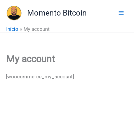
Ir
Momento Bitcoin
para
o
conteúdo
Início
My account
My account
[woocommerce_my_account]